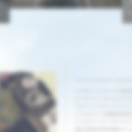
E
Autour du Monde : bien pl
Installée au cœur de
Latr
est née d’un désir profond
Depuis sa création, Auto
conception d’
expériences
et inspirer. Nous défendons
des cultures locales
et un