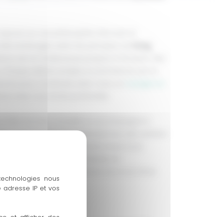
epose sur une philosophie d’écoute et
t été aménagés selon les principes du
Feng
ance zen et chaleureuse propice à l’évasion dès
. Chaque détail compte, à commencer par la
vons pour construire, avec vous, un
voyage sur
nce avec vos envies profondes.
s êtes écouté, conseillé et accompagné à
. Qu’il s’agisse d’un itinéraire hors des sentiers
ou d’une escapade exclusive, nous nous
 des solutions personnalisées et
notre philosophie
et donnez vie à vos rêves
 technologies nous
 adresse IP et vos