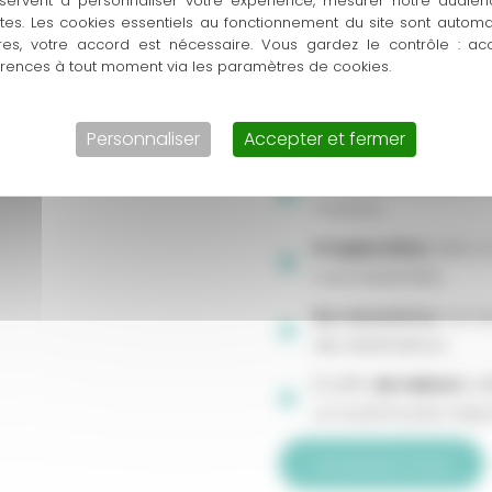
servent à personnaliser votre expérience, mesurer notre audien
Autour du Monde est le frui
ntes. Les cookies essentiels au fonctionnement du site sont autom
réellement
voyager
. Pour
res, votre accord est nécessaire. Vous gardez le contrôle : ac
érences à tout moment via les paramètres de cookies.
déplacement géographique,
sensorielle et culturelle. Il
l’inconnu, et surtout une f
Personnaliser
Accepter et fermer
De découverte
, pour
horizons,
D’exploration
, dans u
vous ressemble,
De rencontres
, humai
des destinations,
Et enfin,
de valeurs
, c
un tourisme plus resp
Contactez-nous