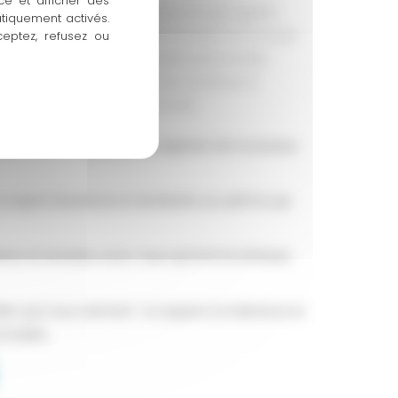
ce et afficher des
t d’une réflexion profonde sur ce que signifie
atiquement activés.
 nous, un voyage ne se résume pas à un simple
ceptez, refusez ou
 mais à une véritable quête personnelle,
 évoque un désir d’ailleurs, une ouverture à
açon différente de voir le monde.
 sortir de son quotidien et explorer de nouveaux
n esprit d’aventure et de liberté, au rythme qui
nes et sincères, avec ceux qui font la richesse
elles qui nous animent : le respect, la tolérance et
onsable.