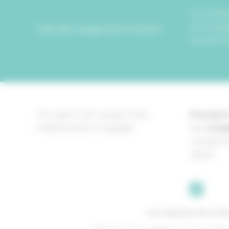
Accompagn
accompagn
Créer des voyages qui ont du sens
souvenir in
Une agence de voyage locale,
Pourquoi 
indépendante et engagée
des
voyag
voyage in
départ.
Une expertise de conf