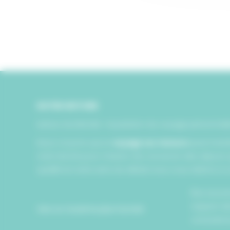
NOTRE HISTOIRE
Autour du Monde : la passion du voyage personnali
Nous croyons qu’un
voyage sur mesure
peut trans
s’est donné pour mission de concevoir des séjours qu
qualité et notre sens du détail, nous vous aidons à c
Être rec
respect de
Vers un tourisme plus humain
conscience,