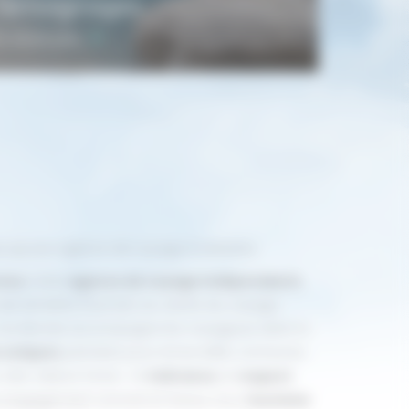
Témoignages
n savoir plus
us qu’une agence de voyage à Latresne
esne
, notre
agence de voyage indépendante
 de remettre l’humain au centre du voyage.
ur du Monde accompagne les voyageurs dans la
 uniques
, pensées pour émerveiller, connecter,
 des valeurs fortes : la
tolérance
, le
respect
 engagement concret en faveur d’un
tourisme