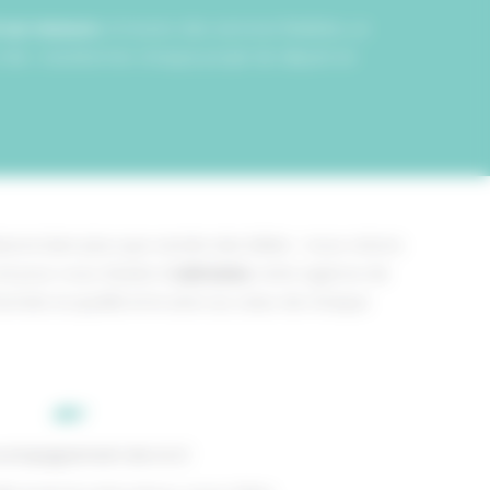
t sur mesure
, à travers des services flexibles, un
le : transformer chaque projet de départ en
sons bien plus que vendre des billets : nous créons
 et pour vous. Basée à
Latresne
, notre agence de
main, la qualité et le sens au cœur de chaque
compagnement de A à Z