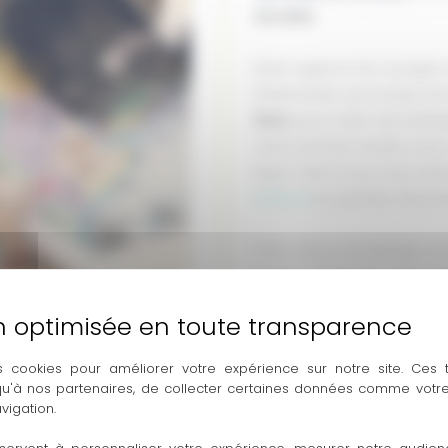
durable
.
Notre agence de voyages r
d’harmonie. Les locaux on
Shui
, pour créer une ambi
votre premier rendez-vous
façon dont nous vous rece
mesure
en parfaite résona
Chez Autour du Monde, vou
chaque étape de votre projet
battus, d’un
voyage à offrir
engageons à vous proposer
responsables.
Découvrez 
s cookies pour améliorer votre expérience sur notre site. Ces
d’évasion.
 qu'à nos partenaires, de collecter certaines données comme votre
vigation.
Le concept