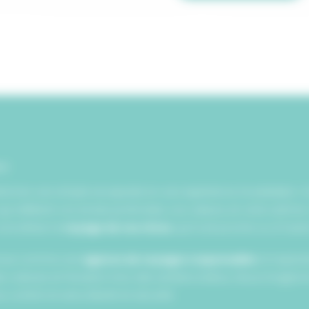
sé
former une simple escapade en une expérience inoubliable. C
i reflètent vos envies profondes, vos valeurs, et votre rythme
oncrétiser le
voyage de vos rêves
, qu’il soit proche ou à l’a
onnue comme une
agence de voyages responsable
et inspiran
s cultures et l’évasion hors des sentiers battus. Nous imagino
 confort et sens, liberté et sécurité.